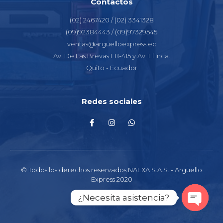
Contactos
(02) 2467420 / (02) 3341328
(09)92384443 / (09)97329545
ventas@arguelloexpress.ec
Av. De Las Brevas E8-415 y Av. El Inca.
Quito - Ecuador
Redes sociales
© Todos los derechos reservados NAEXA S.A.S. - Arguello
Express 2020
¿Necesita asistencia?
I Diseño web: redinstudio
Open c