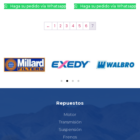
Haga su pedido vía Whatsapp
Haga su pedido vía Whatsapp
←
1
2
3
4
5
6
7
Repuestos
Motor
Transmisión
Suspensión
Frenos