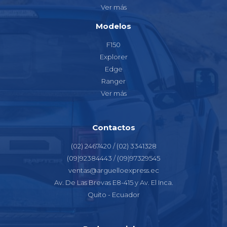
Ver más
Modelos
F150
Explorer
Edge
Ranger
Ver más
Contactos
(02) 2467420 / (02) 3341328
(09)92384443 / (09)97329545
ventas@arguelloexpress.ec
Av. De Las Brevas E8-415 y Av. El Inca.
Quito - Ecuador