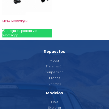
MESA INFERIOR/LH
Haga su pedido vía
Whatsapp
Repuestos
Motor
Transmisión
Suspensión
Frenos
Ver más
Modelos
F150
Explorer