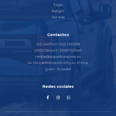
Edge
Ranger
Ver más
Contactos
(02) 2467420 / (02) 3341328
(09)92384443 / (09)97329545
ventas@arguelloexpress.ec
Av. De Las Brevas E8-415 y Av. El Inca.
Quito - Ecuador
Redes sociales