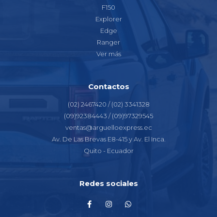
F150
Explorer
Edge
Ranger
Ver más
Contactos
(02) 2467420 / (02) 3341328
(09)92384443 / (09)97329545
ventas@arguelloexpress.ec
Av. De Las Brevas E8-415 y Av. El Inca.
Quito - Ecuador
Redes sociales