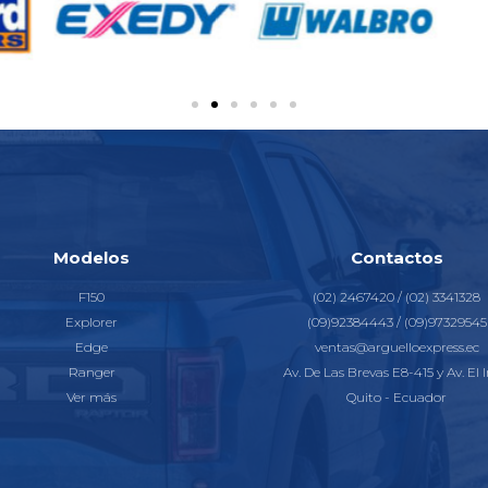
Modelos
Contactos
F150
(02) 2467420 / (02) 3341328
Explorer
(09)92384443 / (09)97329545
Edge
ventas@arguelloexpress.ec
Ranger
Av. De Las Brevas E8-415 y Av. El I
Ver más
Quito - Ecuador