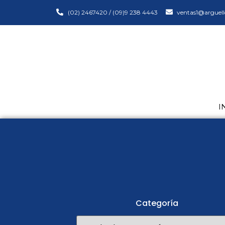
(02) 2467420 / (09)9 238 4443
ventas1@arguell
I
Categoría