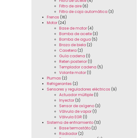
Filtro de aceite
(4)
Filtro de aire
(6)
Filtro de caja automática
(3)
Frenos
(16)
Motor
(24)
Base de motor
(4)
Bomba de aceite
(3)
Bomba de agua
(5)
Brazo de biela
(2)
Casetera
(2)
Guía cadena
(1)
Reten posterior
(1)
Templador cadena
(5)
Volante motor
(1)
Plumas
(2)
Refrigerantes
(2)
Sensores y reguladores eléctricos
(9)
Actuador múltiple
(1)
Inyector
(3)
Sensor de oxígeno
(3)
Válvula de vapor
(1)
Válvula EGR
(1)
Sistema de enfriamiento
(13)
Base termostáto
(2)
Radiador
(2)