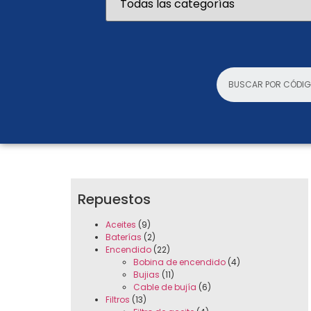
Repuestos
Aceites
(9)
Baterías
(2)
Encendido
(22)
Bobina de encendido
(4)
Bujias
(11)
Cable de bujía
(6)
Filtros
(13)