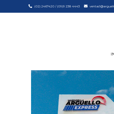
(02) 2467420 / (09)9 238 4443
ventas1@arguell
I