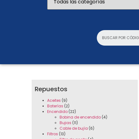
Repuestos
Aceites
(9)
Baterías
(2)
Encendido
(22)
Bobina de encendido
(4)
Bujias
(11)
Cable de bujía
(6)
Filtros
(13)