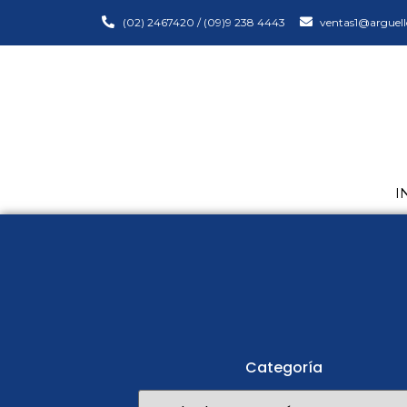
(02) 2467420 / (09)9 238 4443
ventas1@arguell
I
Categoría