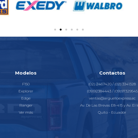
Modelos
Contactos
F150
(02) 2467420 / (02) 3341328
Explorer
(09)92384443 / (09)97329545
Edge
ventas@arguelloexpress.ec
Ranger
Av. De Las Brevas E8-415 y Av. El I
Ver más
Quito - Ecuador