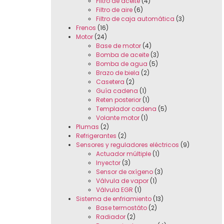
Filtro de aceite
(4)
Filtro de aire
(6)
Filtro de caja automática
(3)
Frenos
(16)
Motor
(24)
Base de motor
(4)
Bomba de aceite
(3)
Bomba de agua
(5)
Brazo de biela
(2)
Casetera
(2)
Guía cadena
(1)
Reten posterior
(1)
Templador cadena
(5)
Volante motor
(1)
Plumas
(2)
Refrigerantes
(2)
Sensores y reguladores eléctricos
(9)
Actuador múltiple
(1)
Inyector
(3)
Sensor de oxígeno
(3)
Válvula de vapor
(1)
Válvula EGR
(1)
Sistema de enfriamiento
(13)
Base termostáto
(2)
Radiador
(2)