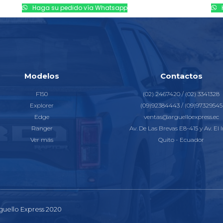
Haga su pedido vía Whatsapp
Modelos
Contactos
F150
(02) 2467420 / (02) 3341328
Explorer
(09)92384443 / (09)97329545
Edge
ventas@arguelloexpress.ec
Ranger
Av. De Las Brevas E8-415 y Av. El I
Ver más
Quito - Ecuador
guello Express 2020