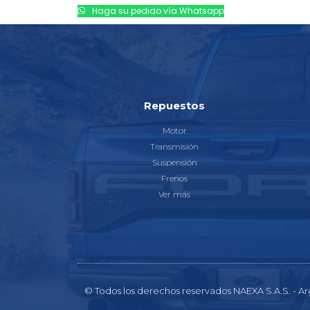
Haga su pedido vía Whatsapp
Repuestos
Motor
Transmisión
Suspensión
Frenos
Ver más
© Todos los derechos reservados NAEXA S.A.S. - Ar