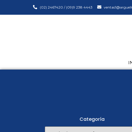
(02) 2467420 / (09)9 238 4443
ventas1@arguell
I
Categoría