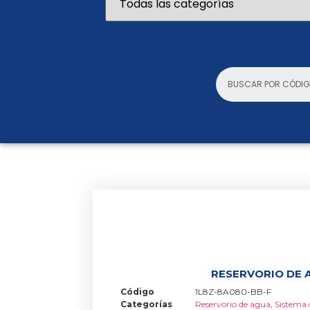
RESERVORIO DE 
Código
1L8Z-8A080-BB-F
Categorías
Reservorio de agua
,
Sistema 