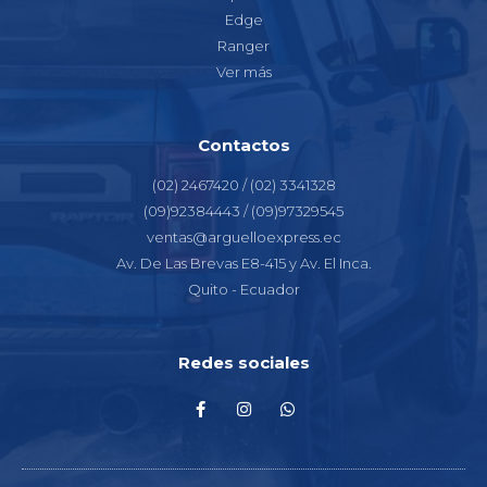
Edge
Ranger
Ver más
Contactos
(02) 2467420 / (02) 3341328
(09)92384443 / (09)97329545
ventas@arguelloexpress.ec
Av. De Las Brevas E8-415 y Av. El Inca.
Quito - Ecuador
Redes sociales