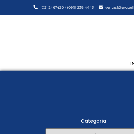
(02) 2467420 / (09)9 238 4443
ventas1@arguell
I
Categoría