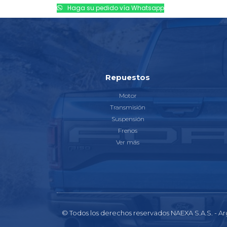
Haga su pedido vía Whatsapp
Repuestos
Motor
Transmisión
Suspensión
Frenos
Ver más
© Todos los derechos reservados NAEXA S.A.S. - Ar