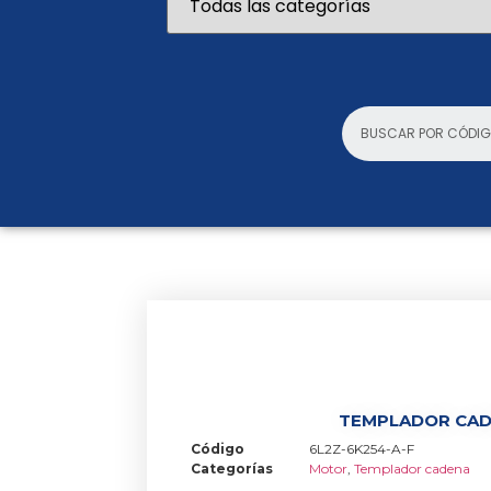
TEMPLADOR CA
Código
6L2Z-6K254-A-F
Categorías
Motor
,
Templador cadena