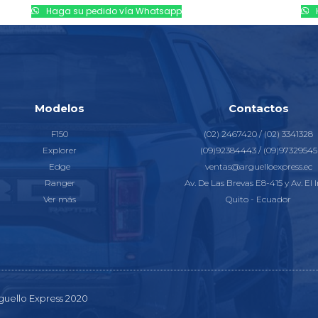
Haga su pedido vía Whatsapp
Modelos
Contactos
F150
(02) 2467420 / (02) 3341328
Explorer
(09)92384443 / (09)97329545
Edge
ventas@arguelloexpress.ec
Ranger
Av. De Las Brevas E8-415 y Av. El I
Ver más
Quito - Ecuador
guello Express 2020