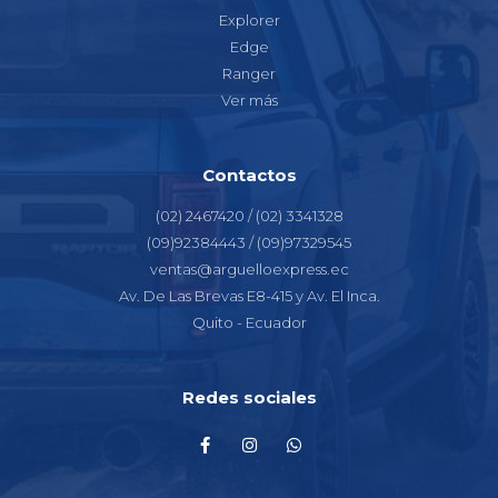
Explorer
Edge
Ranger
Ver más
Contactos
(02) 2467420 / (02) 3341328
(09)92384443 / (09)97329545
ventas@arguelloexpress.ec
Av. De Las Brevas E8-415 y Av. El Inca.
Quito - Ecuador
Redes sociales