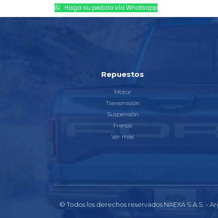
Haga su pedido vía Whatsapp
Repuestos
Motor
Transmisión
Suspensión
Frenos
Ver más
© Todos los derechos reservados NAEXA S.A.S. - Ar