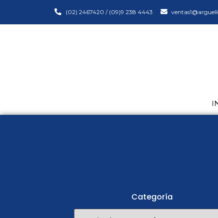
(02) 2467420 / (09)9 238 4443
ventas1@arguell
I
Categoría