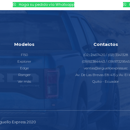
Haga su pedido vía Whatsapp
Modelos
Contactos
F150
(02) 2467420 / (02) 3341328
Explorer
(09)92384443 / (09)97329545
Edge
ventas@arguelloexpress.ec
Ranger
Av. De Las Brevas E8-415 y Av. El I
Ver más
Quito - Ecuador
guello Express 2020