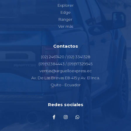
Explorer
Edge
Ranger
Ver más
Contactos
(02) 2467420 / (02) 3341328
(09)92384443 / (09)97329545
ventas@arguelloexpress.ec
Av. De Las Brevas E8-415 y Av. El Inca.
Quito - Ecuador
Redes sociales