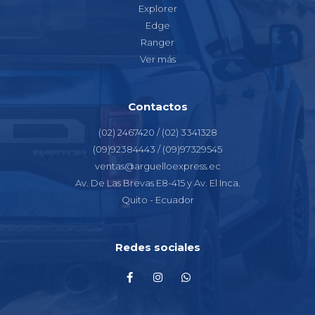
Explorer
Edge
Ranger
Ver más
Contactos
(02) 2467420 / (02) 3341328
(09)92384443 / (09)97329545
ventas@arguelloexpress.ec
Av. De Las Brevas E8-415 y Av. El Inca.
Quito - Ecuador
Redes sociales