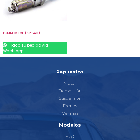
BUJIA M1.6L (SP-411)
Haga su pedido vía
Whatsapp
Repuestos
Motor
Transmisión
Suspensión
Frenos
Ver más
Modelos
F150