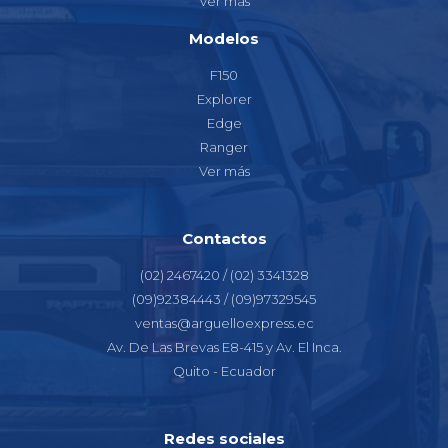
Ver más
Modelos
F150
Explorer
Edge
Ranger
Ver más
Contactos
(02) 2467420 / (02) 3341328
(09)92384443 / (09)97329545
ventas@arguelloexpress.ec
Av. De Las Brevas E8-415 y Av. El Inca.
Quito - Ecuador
Redes sociales