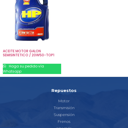
ACEITE MOTOR GALON
SEMISINTETICO / 20W50-TOP1
Haga su pedido vía
Whatsapp
Repuestos
Motor
Transmisión
Suspensión
Frenos